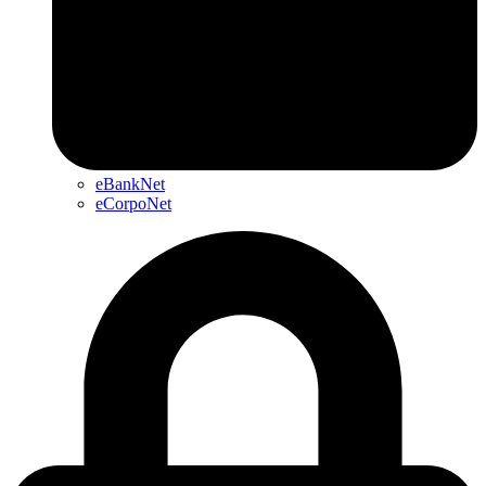
eBankNet
eCorpoNet