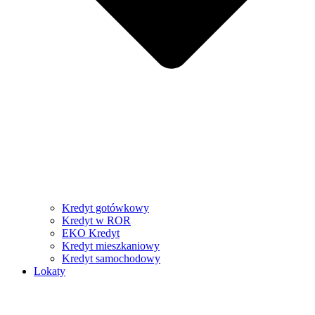
Kredyt gotówkowy
Kredyt w ROR
EKO Kredyt
Kredyt mieszkaniowy
Kredyt samochodowy
Lokaty