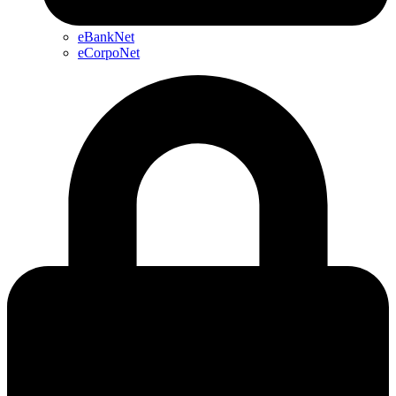
eBankNet
eCorpoNet