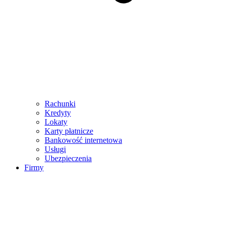
Rachunki
Kredyty
Lokaty
Karty płatnicze
Bankowość internetowa
Usługi
Ubezpieczenia
Firmy