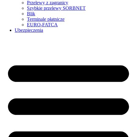
Przelewy z zagranicy
Szybkie przelewy SORBNET
Blik
Terminale płatnicze
EURO-FATCA
Ubezpieczenia